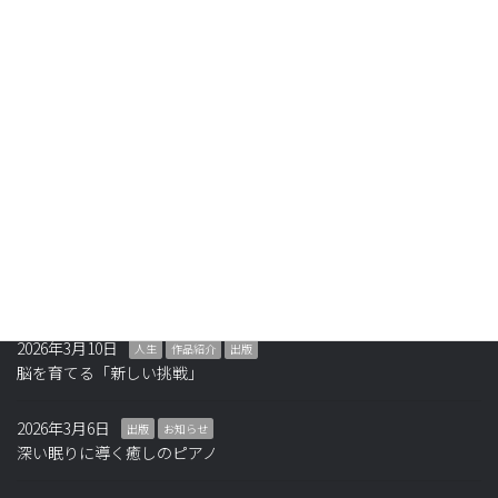
最近の投稿
2026年4月14日
ニュース
極秘プロジェクト㊙️
2026年3月27日
人生
夢は秘密にすると叶う
2026年3月16日
教育
お知らせ
東京ピアノ教育大学(TPU)創立します
2026年3月10日
人生
作品紹介
出版
脳を育てる「新しい挑戦」
2026年3月6日
出版
お知らせ
深い眠りに導く癒しのピアノ