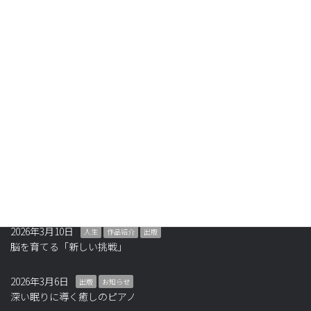
投
固
固
固
1
2
3
»
定
定
定
稿
ペ
ペ
ペ
最近の投稿
ナ
ー
ー
ー
ジ
ジ
ジ
ビ
2026年4月14日
ニュース
ゲ
極秘プロジェクト㊙️
ー
2026年3月27日
人生
シ
夢は秘密にすると叶う
ョ
2026年3月16日
教育
お知らせ
ン
東京ピアノ教育大学(TPU)創立します
2026年3月10日
人生
作品紹介
出版
脳を育てる「新しい挑戦」
2026年3月6日
出版
お知らせ
深い眠りに導く癒しのピアノ